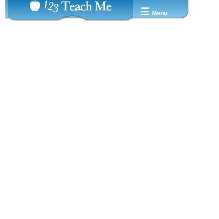
☰
Menu