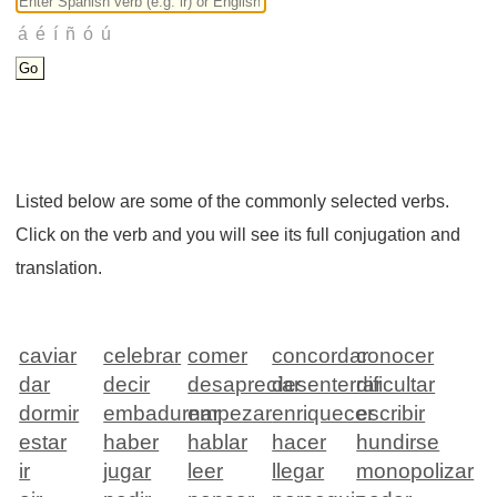
Listed below are some of the commonly selected verbs.
Click on the verb and you will see its full conjugation and
translation.
caviar
celebrar
comer
concordar
conocer
dar
decir
desapreciar
desenterrar
dificultar
dormir
embadurnar
empezar
enriquecer
escribir
estar
haber
hablar
hacer
hundirse
ir
jugar
leer
llegar
monopolizar