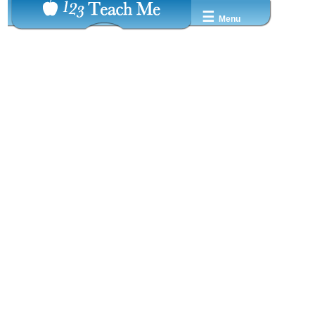
☰
Menu