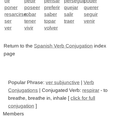
oir
pedir
pensar
perseguir
poder
poner
poseer
preferir
quejar
querer
resarcirse
robar
saber
salir
seguir
ser
tener
topar
traer
venir
ver
vivir
volver
Return to the
Spanish Verb Conjugation
index
page
Popular Phrase:
ver subjunctive
|
Verb
Conjugations
| Conjugated Verb:
respirar
- to
breathe, breathe in, inhale [
click for full
conjugation
]
Members