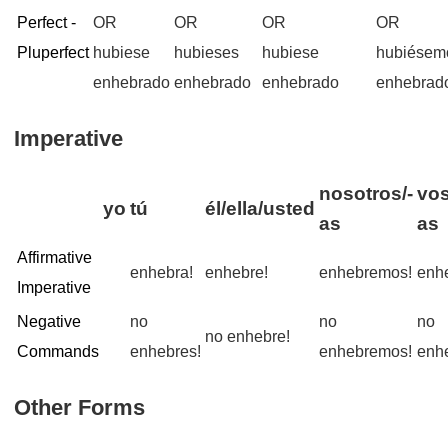
Perfect -
OR
OR
OR
OR
Pluperfect
hubiese
hubieses
hubiese
hubiésem
enhebrado
enhebrado
enhebrado
enhebrad
Imperative
nosotros/-
vos
yo
tú
él/ella/usted
as
as
Affirmative
enhebra!
enhebre!
enhebremos!
enh
Imperative
Negative
no
no
no
no enhebre!
Commands
enhebres!
enhebremos!
enhe
Other Forms