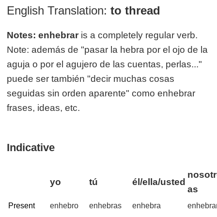
English Translation:
to thread
Notes:
enhebrar
is a completely regular verb.
Note: además de "pasar la hebra por el ojo de la
aguja o por el agujero de las cuentas, perlas..."
puede ser también "decir muchas cosas
seguidas sin orden aparente" como enhebrar
frases, ideas, etc.
Indicative
nosotr
yo
tú
él/ella/usted
as
Present
enhebro
enhebras
enhebra
enhebr