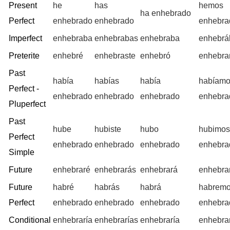
Present
he
has
hemos
ha enhebrado
Perfect
enhebrado
enhebrado
enhebra
Imperfect
enhebraba
enhebrabas
enhebraba
enhebr
Preterite
enhebré
enhebraste
enhebró
enhebr
Past
había
habías
había
habíam
Perfect -
enhebrado
enhebrado
enhebrado
enhebra
Pluperfect
Past
hube
hubiste
hubo
hubimo
Perfect
enhebrado
enhebrado
enhebrado
enhebra
Simple
Future
enhebraré
enhebrarás
enhebrará
enhebra
Future
habré
habrás
habrá
habrem
Perfect
enhebrado
enhebrado
enhebrado
enhebra
Conditional
enhebraría
enhebrarías
enhebraría
enhebra