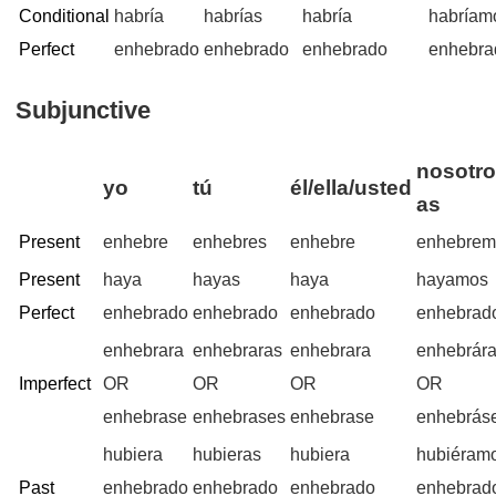
Conditional
habría
habrías
habría
habríam
Perfect
enhebrado
enhebrado
enhebrado
enhebra
Subjunctive
nosotro
yo
tú
él/ella/usted
as
Present
enhebre
enhebres
enhebre
enhebrem
Present
haya
hayas
haya
hayamos
Perfect
enhebrado
enhebrado
enhebrado
enhebrad
enhebrara
enhebraras
enhebrara
enhebrár
Imperfect
OR
OR
OR
OR
enhebrase
enhebrases
enhebrase
enhebrás
hubiera
hubieras
hubiera
hubiéram
Past
enhebrado
enhebrado
enhebrado
enhebrad